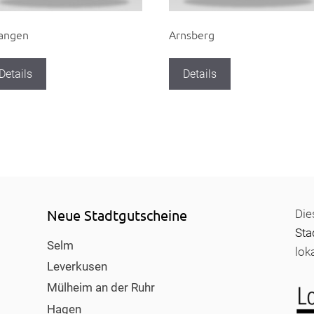
langen
Arnsberg
Details
Details
Neue Stadtgutscheine
Die
Sta
Selm
lok
Leverkusen
Mülheim an der Ruhr
Hagen