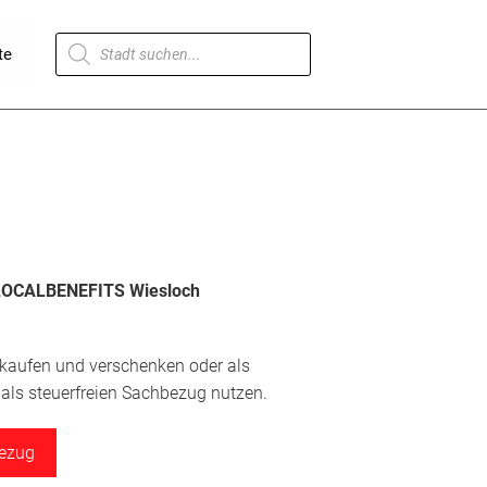
Products
te
search
LOCALBENEFITS Wiesloch
 kaufen und verschenken oder als
ls steuerfreien Sachbezug nutzen.
bezug