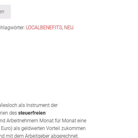
en
chlagwörter:
LOCALBENEFITS
,
NEU
Wiesloch als Instrument der
erien des
steuerfreien
und Arbeitnehmern Monat für Monat eine
 Euro) als geldwerten Vorteil zukommen
nd mit dem Arbeitgeber abgerechnet.