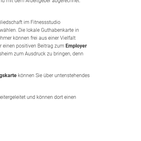
nd mit dem Arbeitgeber abgerechnet.
liedschaft im Fitnessstudio
 wählen. Die lokale Guthabenkarte in
mer können frei aus einer Vielfalt
ur einen positiven Beitrag zum
Employer
ldesheim zum Ausdruck zu bringen, denn
gskarte
können Sie über untenstehendes
itergeleitet und können dort einen