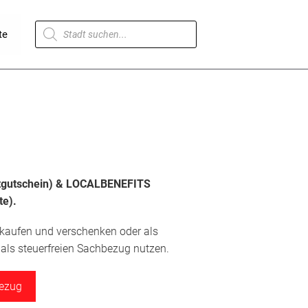
Products
te
search
dtgutschein) & LOCALBENEFITS
te).
 kaufen und verschenken oder als
ls steuerfreien Sachbezug nutzen.
bezug