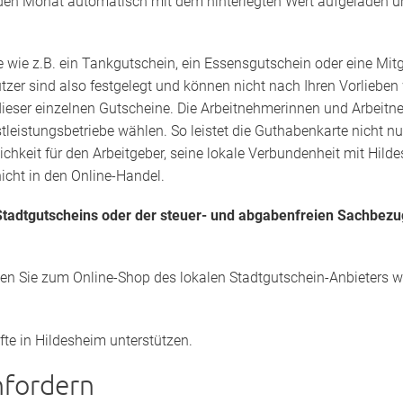
den Monat automatisch mit dem hinterlegten Wert aufgeladen u
 wie z.B. ein Tankgutschein, ein Essensgutschein oder eine Mitg
utzer sind also festgelegt und können nicht nach Ihren Vorlieben
ieser einzelnen Gutscheine. Die Arbeitnehmerinnen und Arbeitneh
tleistungsbetriebe wählen. So leistet die Guthabenkarte nicht n
lichkeit für den Arbeitgeber, seine lokale Verbundenheit mit Hi
nicht in den Online-Handel.
tadtgutscheins oder der steuer- und abgabenfreien Sachbezu
den Sie zum Online-Shop des lokalen Stadtgutschein-Anbieters we
fte in Hildesheim unterstützen.
nfordern