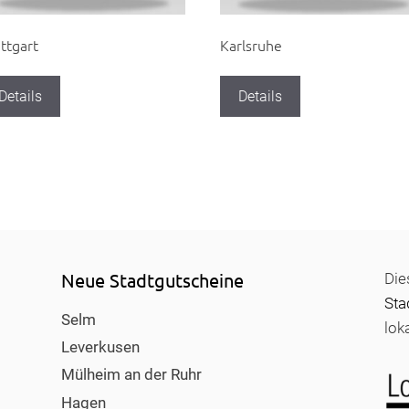
ttgart
Karlsruhe
Details
Details
Neue Stadtgutscheine
Die
Sta
Selm
lok
Leverkusen
Mülheim an der Ruhr
Hagen