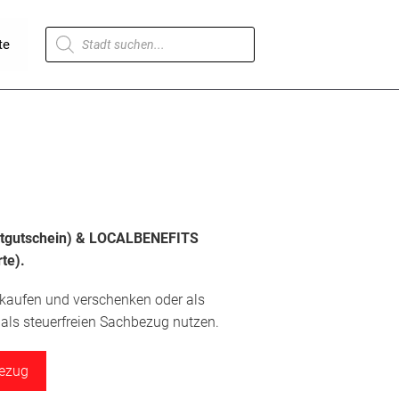
Products
te
search
dtgutschein) & LOCALBENEFITS
te).
 kaufen und verschenken oder als
ls steuerfreien Sachbezug nutzen.
bezug