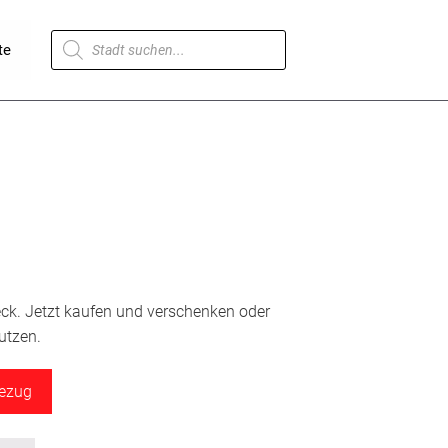
Products
te
search
eck. Jetzt kaufen und verschenken oder
utzen.
bezug