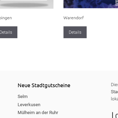
bingen
Warendorf
Details
Details
Neue Stadtgutscheine
Die
Sta
Selm
lok
Leverkusen
Mülheim an der Ruhr