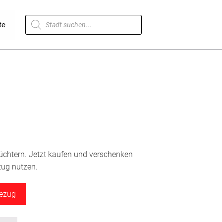
Products
te
search
lüchtern. Jetzt kaufen und verschenken
zug nutzen.
bezug