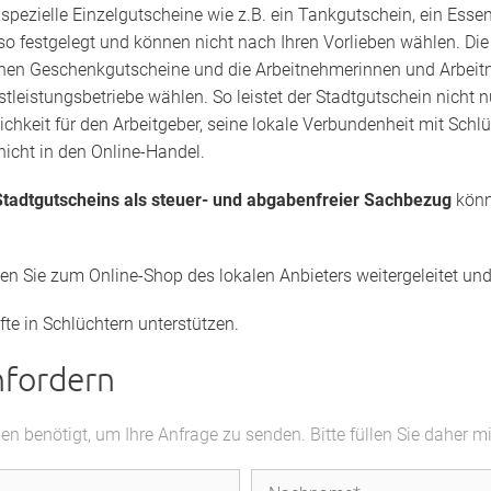
s
spezielle Einzelgutscheine wie z.B. ein Tankgutschein, ein Esse
lso festgelegt und können nicht nach Ihren Vorlieben wählen. Di
elnen Geschenkgutscheine und die Arbeitnehmerinnen und Arbeitne
tleistungsbetriebe wählen. So leistet der Stadtgutschein nicht 
lichkeit für den Arbeitgeber, seine lokale Verbundenheit mit Sc
 nicht in den Online-Handel.
tadtgutscheins als steuer- und abgabenfreier Sachbezug
könn
den Sie zum Online-Shop des lokalen Anbieters weitergeleitet u
fte in Schlüchtern unterstützen.
nfordern
 benötigt, um Ihre Anfrage zu senden. Bitte füllen Sie daher m