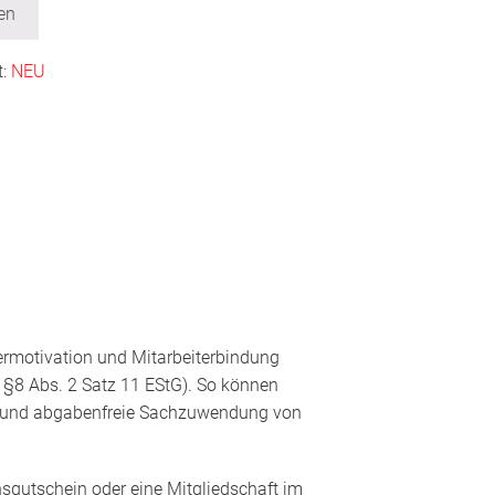
en
t:
NEU
termotivation und Mitarbeiterbindung
§8 Abs. 2 Satz 11 EStG). So können
r- und abgabenfreie Sachzuwendung von
nsgutschein oder eine Mitgliedschaft im