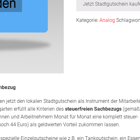
Jetzt Stadtgutschein kauf
Kategorie:
Analog
Schlagwor
chbezug
n jetzt den lokalen Stadtgutschein als Instrument der Mitarbei
rten erfüllt alle Kriterien des
steuerfreien Sachbezugs
(gemäß 
innen und Arbeitnehmern Monat für Monat eine komplett steue
noch 44 Euro) als geldwerten Vorteil zukommen lassen.
s
spezielle Einzelgutscheine wie z.B. ein Tankgutschein, ein Esse