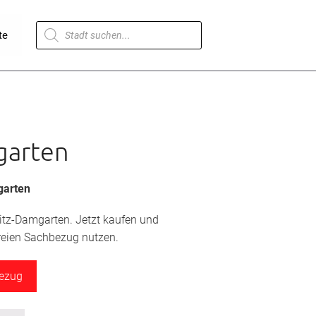
Products
te
search
garten
garten
nitz-Damgarten. Jetzt kaufen und
freien Sachbezug nutzen.
bezug