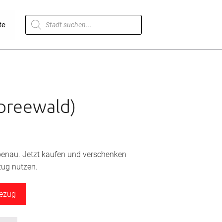
Products
te
search
preewald)
bbenau. Jetzt kaufen und verschenken
zug nutzen.
bezug