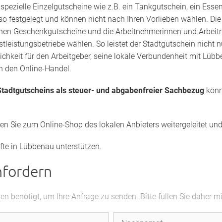
s
spezielle Einzelgutscheine wie z.B. ein Tankgutschein, ein Esse
lso festgelegt und können nicht nach Ihren Vorlieben wählen. D
elnen Geschenkgutscheine und die Arbeitnehmerinnen und Arbeitne
tleistungsbetriebe wählen. So leistet der Stadtgutschein nicht 
lichkeit für den Arbeitgeber, seine lokale Verbundenheit mit L
in den Online-Handel.
tadtgutscheins als steuer- und abgabenfreier Sachbezug
könn
den Sie zum Online-Shop des lokalen Anbieters weitergeleitet u
fte in Lübbenau unterstützen.
nfordern
 benötigt, um Ihre Anfrage zu senden. Bitte füllen Sie daher m