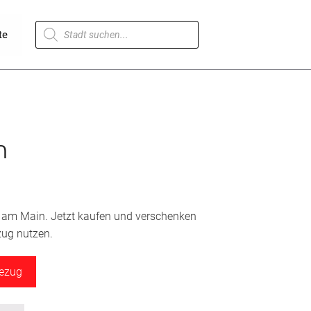
Products
te
search
n
r am Main. Jetzt kaufen und verschenken
zug nutzen.
bezug