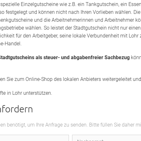
s
spezielle Einzelgutscheine wie z.B. ein Tankgutschein, ein Esse
lso festgelegt und können nicht nach Ihren Vorlieben wählen. Di
henkgutscheine und die Arbeitnehmerinnen und Arbeitnehmer könn
gsbetriebe wählen. So leistet der Stadtgutschein nicht nur eine
lichkeit für den Arbeitgeber, seine lokale Verbundenheit mit Lo
ine-Handel.
tadtgutscheins als steuer- und abgabenfreier Sachbezug
könn
den Sie zum Online-Shop des lokalen Anbieters weitergeleitet u
te in Lohr unterstützen.
nfordern
 benötigt, um Ihre Anfrage zu senden. Bitte füllen Sie daher m