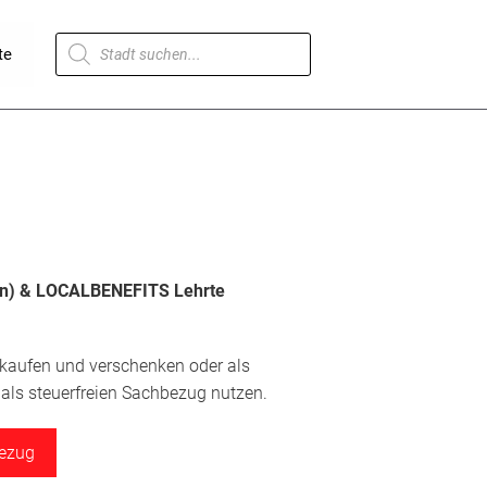
Products
te
search
in)
& LOCALBENEFITS Lehrte
 kaufen und verschenken oder als
ls steuerfreien Sachbezug nutzen.
bezug