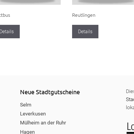
ttbus
Reutlingen
Details
Details
Neue Stadtgutscheine
Die
Sta
Selm
lok
Leverkusen
Mülheim an der Ruhr
Hagen