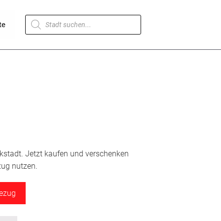
Products
te
search
ckstadt. Jetzt kaufen und verschenken
zug nutzen.
bezug