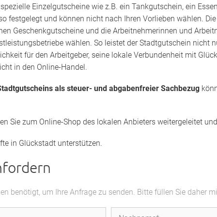
s
spezielle Einzelgutscheine wie z.B. ein Tankgutschein, ein Esse
lso festgelegt und können nicht nach Ihren Vorlieben wählen. Di
elnen Geschenkgutscheine und die Arbeitnehmerinnen und Arbeitne
tleistungsbetriebe wählen. So leistet der Stadtgutschein nicht 
lichkeit für den Arbeitgeber, seine lokale Verbundenheit mit Gl
nicht in den Online-Handel.
tadtgutscheins als steuer- und abgabenfreier Sachbezug
könn
den Sie zum Online-Shop des lokalen Anbieters weitergeleitet u
fte in Glückstadt unterstützen.
nfordern
 benötigt, um Ihre Anfrage zu senden. Bitte füllen Sie daher m