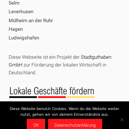
Selm
Leverkusen
Mülheim an der Ruhr
Hagen
Ludwigshafen
Diese Webseite ist ein Projekt der
Stadtguthaben
GmbH
zur Förderung der lokalen Wirtschaft in
Deutschland.
Diese Website benutzt Cookies. Wenn du die Website weiter
nutzt, gehen wir von deinem Einverständnis aus.
© 2026 Stadtgutschein kaufen |
Impressum
|
Datenschutz
OK
Datenschutzerklärung
|
Stadtguthaben GmbH