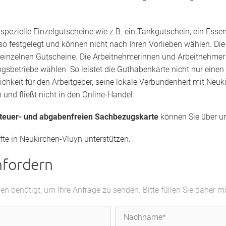
s
spezielle Einzelgutscheine wie z.B. ein Tankgutschein, ein Esse
lso festgelegt und können nicht nach Ihren Vorlieben wählen. Di
 einzelnen Gutscheine. Die Arbeitnehmerinnen und Arbeitnehmer kö
gsbetriebe wählen. So leistet die Guthabenkarte nicht nur eine
lichkeit für den Arbeitgeber, seine lokale Verbundenheit mit Ne
 und fließt nicht in den Online-Handel.
steuer- und abgabenfreien Sachbezugskarte
können Sie über u
fte in Neukirchen-Vluyn unterstützen.
nfordern
 benötigt, um Ihre Anfrage zu senden. Bitte füllen Sie daher m