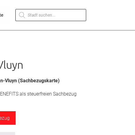
Products
te
search
Vluyn
-Vluyn (Sachbezugskarte)
BENEFITS als steuerfreien Sachbezug
bezug