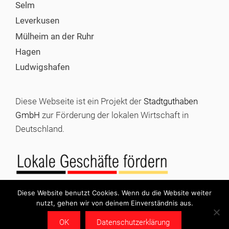
Selm
Leverkusen
Mülheim an der Ruhr
Hagen
Ludwigshafen
Diese Webseite ist ein Projekt der
Stadtguthaben
GmbH
zur Förderung der lokalen Wirtschaft in
Deutschland.
Diese Website benutzt Cookies. Wenn du die Website weiter
nutzt, gehen wir von deinem Einverständnis aus.
© 2026 Stadtgutschein kaufen |
Impressum
|
Datenschutz
OK
Datenschutzerklärung
|
Stadtguthaben GmbH