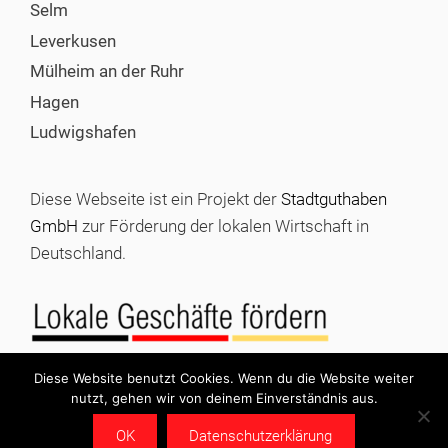
Selm
Leverkusen
Mülheim an der Ruhr
Hagen
Ludwigshafen
Diese Webseite ist ein Projekt der
Stadtguthaben
GmbH
zur Förderung der lokalen Wirtschaft in
Deutschland.
Diese Website benutzt Cookies. Wenn du die Website weiter
nutzt, gehen wir von deinem Einverständnis aus.
© 2026 Stadtgutschein kaufen |
Impressum
|
Datenschutz
OK
Datenschutzerklärung
|
Stadtguthaben GmbH