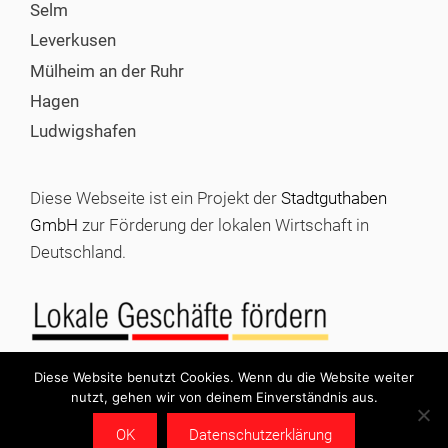
Selm
Leverkusen
Mülheim an der Ruhr
Hagen
Ludwigshafen
Diese Webseite ist ein Projekt der
Stadtguthaben
GmbH
zur Förderung der lokalen Wirtschaft in
Deutschland.
Diese Website benutzt Cookies. Wenn du die Website weiter
nutzt, gehen wir von deinem Einverständnis aus.
© 2026 Stadtgutschein kaufen |
Impressum
|
Datenschutz
OK
Datenschutzerklärung
|
Stadtguthaben GmbH