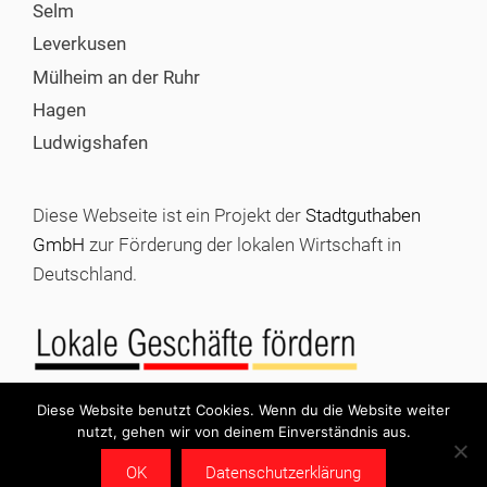
Selm
Leverkusen
Mülheim an der Ruhr
Hagen
Ludwigshafen
Diese Webseite ist ein Projekt der
Stadtguthaben
GmbH
zur Förderung der lokalen Wirtschaft in
Deutschland.
Diese Website benutzt Cookies. Wenn du die Website weiter
nutzt, gehen wir von deinem Einverständnis aus.
© 2026 Stadtgutschein kaufen |
Impressum
|
Datenschutz
OK
Datenschutzerklärung
|
Stadtguthaben GmbH