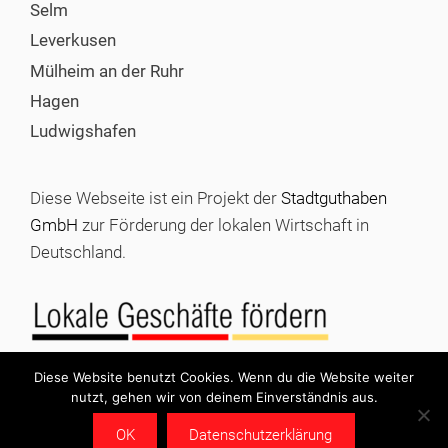
Selm
Leverkusen
Mülheim an der Ruhr
Hagen
Ludwigshafen
Diese Webseite ist ein Projekt der
Stadtguthaben
GmbH
zur Förderung der lokalen Wirtschaft in
Deutschland.
Diese Website benutzt Cookies. Wenn du die Website weiter
nutzt, gehen wir von deinem Einverständnis aus.
© 2026 Stadtgutschein kaufen |
Impressum
|
Datenschutz
OK
Datenschutzerklärung
|
Stadtguthaben GmbH