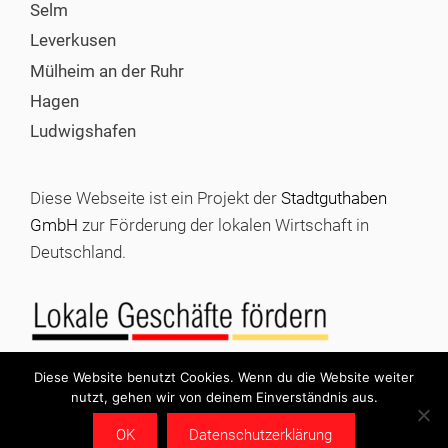
Selm
Leverkusen
Mülheim an der Ruhr
Hagen
Ludwigshafen
Diese Webseite ist ein Projekt der
Stadtguthaben
GmbH
zur Förderung der lokalen Wirtschaft in
Deutschland.
Diese Website benutzt Cookies. Wenn du die Website weiter
nutzt, gehen wir von deinem Einverständnis aus.
© 2026 Stadtgutschein kaufen |
Impressum
|
Datenschutz
OK
Datenschutzerklärung
|
Stadtguthaben GmbH