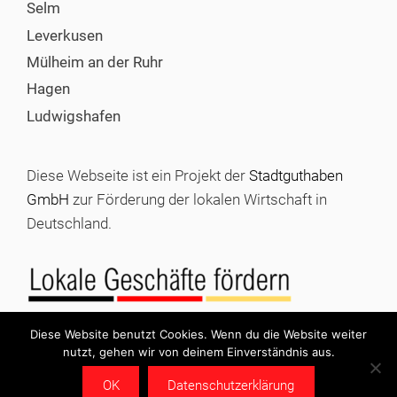
Selm
Leverkusen
Mülheim an der Ruhr
Hagen
Ludwigshafen
Diese Webseite ist ein Projekt der
Stadtguthaben
GmbH
zur Förderung der lokalen Wirtschaft in
Deutschland.
Diese Website benutzt Cookies. Wenn du die Website weiter
nutzt, gehen wir von deinem Einverständnis aus.
© 2026 Stadtgutschein kaufen |
Impressum
|
Datenschutz
OK
Datenschutzerklärung
|
Stadtguthaben GmbH