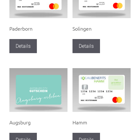
Paderborn
Solingen
Details
Details
Augsburg
Hamm
Details
Details